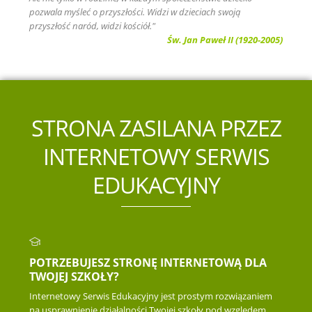
pozwala myśleć o przyszłości. Widzi w dzieciach swoją
przyszłość naród, widzi kościół."
Św. Jan Paweł II (1920-2005)
STRONA ZASILANA PRZEZ
INTERNETOWY SERWIS
EDUKACYJNY
POTRZEBUJESZ STRONĘ INTERNETOWĄ DLA
TWOJEJ SZKOŁY?
Internetowy Serwis Edukacyjny jest prostym rozwiązaniem
na usprawnienie działalności Twojej szkoły pod względem