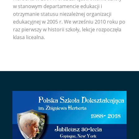
w stanowym departamencie edukacji i
otrzymanie statusu niezależnej organizacji
edukacyjnej w 2005 r. We wrześniu 2010 roku po
raz pierwszy w historii szkoły, lekcje rozpoczęła
klasa licealna.