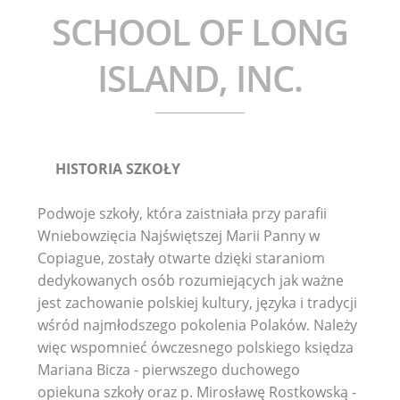
KLASA VI B
SCHOOL OF LONG
KLASA VII A
ISLAND, INC.
KLASA VII B
KLASA VIII A
HISTORIA SZKOŁY
KLASA VIII B
KLASA IX A LICEALNA
Podwoje szkoły, która zaistniała przy parafii
Wniebowzięcia Najświętszej Marii Panny w
KLASA X A LICEALNA
Copiague, zostały otwarte dzięki staraniom
dedykowanych osób rozumiejących jak ważne
KLASA XI A LICEALNA
jest zachowanie polskiej kultury, języka i tradycji
POLISH AS A SECOND LANGUAGE
wśród najmłodszego pokolenia Polaków. Należy
więc wspomnieć ówczesnego polskiego księdza
Mariana Bicza - pierwszego duchowego
opiekuna szkoły oraz p. Mirosławę Rostkowską -