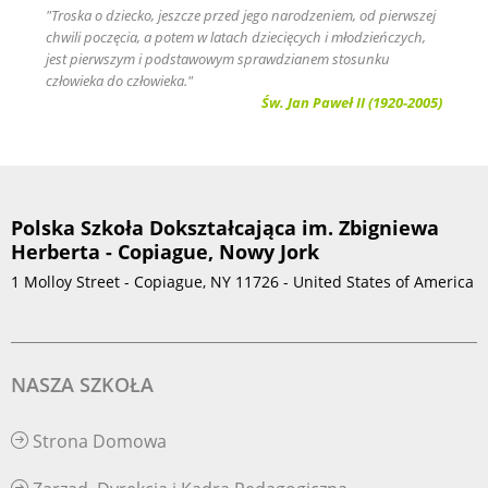
"Troska o dziecko, jeszcze przed jego narodzeniem, od pierwszej
chwili poczęcia, a potem w latach dziecięcych i młodzieńczych,
jest pierwszym i podstawowym sprawdzianem stosunku
człowieka do człowieka."
Św. Jan Paweł II (1920-2005)
Polska Szkoła Dokształcająca im. Zbigniewa
Herberta - Copiague, Nowy Jork
1 Molloy Street - Copiague, NY 11726 - United States of America
NASZA SZKOŁA
Strona Domowa