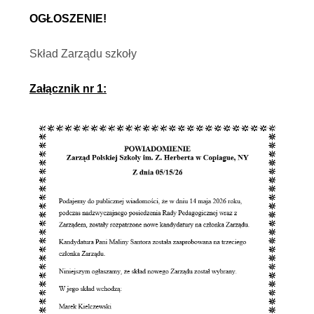
KLASA VI B
OGŁOSZENIE!
KLASA VII A
Skład Zarządu szkoły
KLASA VII B
Załącznik nr 1:
KLASA VIII A
KLASA VIII B
KLASA IX A LICEALNA
KLASA X A LICEALNA
KLASA XI A LICEALNA
POLISH AS A SECOND LANGUAGE