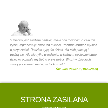
"Dziecko jest źródłem nadziei, mówi ono rodzicom o celu ich
życia, reprezentuje owoc ich miłości. Pozwala również myśleć
o przyszłości. Rodzice żyją dla dzieci, dla nich pracują i
trudzą się. Ale nie tylko w rodzinie, w każdym społeczeństwie
dziecko pozwala myśleć o przyszłości. Widzi w dzieciach
swoją przyszłość naród, widzi kościół."
Św. Jan Paweł II (1920-2005)
STRONA ZASILANA