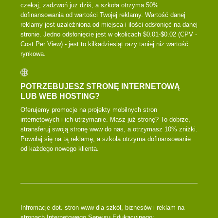
czekaj, zadzwoń już dziś, a szkoła otrzyma 50%
dofinansowania od wartości Twojej reklamy. Wartość danej
reklamy jest uzależniona od miejsca i ilości odsłonięć na danej
stronie. Jedno odsłonięcie jest w okolicach $0.01-$0.02 (CPV -
Cost Per View) - jest to kilkadziesiąt razy taniej niż wartość
rynkowa.
POTRZEBUJESZ STRONĘ INTERNETOWĄ
LUB WEB HOSTING?
Oferujemy promocje na projekty mobilnych stron
internetowych i ich utrzymanie. Masz już stronę? To dobrze,
stransferuj swoją stronę www do nas, a otrzymasz 10% zniżki.
Powołaj się na tą reklamę, a szkoła otrzyma dofinansowanie
od każdego nowego klienta.
Infromacje dot. stron www dla szkół, biznesów i reklam na
stronach Internetowego Serwisu Edukacyjnego: