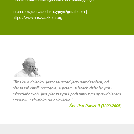
internetowyserwisedukacyjny@gmail.com |
https://www.naszaszkola.org
"Troska o dziecko, jeszcze przed jego narodzeniem, od
pierwszej chwili poczęcia, a potem w latach dziecięcych i
młodzieńczych, jest pierwszym i podstawowym sprawdzianem
stosunku człowieka do człowieka."
Św. Jan Paweł II (1920-2005)