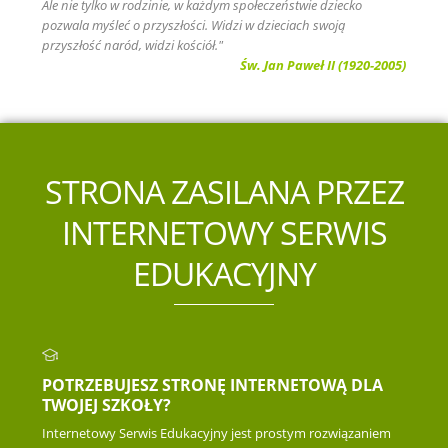
Ale nie tylko w rodzinie, w każdym społeczeństwie dziecko
pozwala myśleć o przyszłości. Widzi w dzieciach swoją
przyszłość naród, widzi kościół."
Św. Jan Paweł II (1920-2005)
STRONA ZASILANA PRZEZ
INTERNETOWY SERWIS
EDUKACYJNY
POTRZEBUJESZ STRONĘ INTERNETOWĄ DLA
TWOJEJ SZKOŁY?
Internetowy Serwis Edukacyjny jest prostym rozwiązaniem