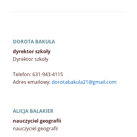
KLASA VI B
KLASA VII A
KLASA VII B
DOROTA BAKUŁA
KLASA VIII A
dyrektor szkoły
KLASA VIII B
Dyrektor szkoły
KLASA IX A LICEALNA
Telefon: 631-943-4115
Adres emailowy:
dorotabakula21@gmail.com
KLASA X A LICEALNA
KLASA XI A LICEALNA
POLISH AS A SECOND LANGUAGE
ALICJA BALAKIER
nauczyciel geografii
nauczyciel geografii