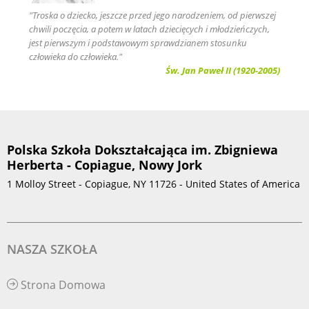
"Troska o dziecko, jeszcze przed jego narodzeniem, od pierwszej
chwili poczęcia, a potem w latach dziecięcych i młodzieńczych,
jest pierwszym i podstawowym sprawdzianem stosunku
człowieka do człowieka."
Św. Jan Paweł II (1920-2005)
Polska Szkoła Dokształcająca im. Zbigniewa
Herberta - Copiague, Nowy Jork
1 Molloy Street - Copiague, NY 11726 - United States of America
NASZA SZKOŁA
Strona Domowa