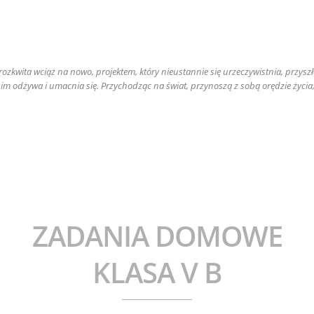
🎈☀️
a rozkwita wciąż na nowo, projektem, który nieustannie się urzeczywistnia, przys
 nim odżywa i umacnia się. Przychodząc na świat, przynoszą z sobą orędzie życia
ZADANIA DOMOWE
KLASA V B