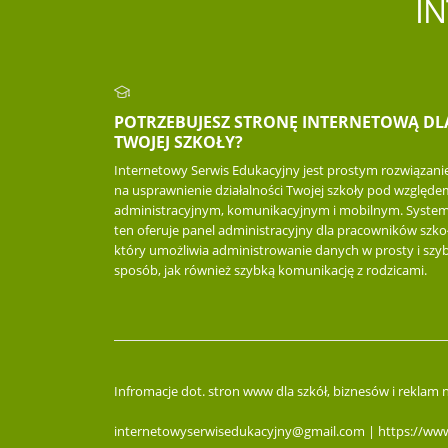
I
POTRZEBUJESZ STRONĘ INTERNETOWĄ DL
TWOJEJ SZKOŁY?
Internetowy Serwis Edukacyjny jest prostym rozwiązan
na usprawnienie działalności Twojej szkoły pod względe
administracyjnym, komunikacyjnym i mobilnym. Syste
ten oferuje panel administracyjny dla pracowników szkoł
który umożliwia administrowanie danych w prosty i szyb
sposób, jak również szybką komunikację z rodzicami.
Infromacje dot. stron www dla szkół, biznesów i reklam
internetowyserwisedukacyjny@gmail.com | https://www