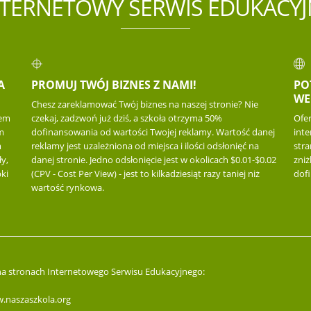
NTERNETOWY SERWIS EDUKACYJ
A
PROMUJ TWÓJ BIZNES Z NAMI!
PO
WE
Chesz zareklamować Twój biznes na naszej stronie? Nie
iem
czekaj, zadzwoń już dziś, a szkoła otrzyma 50%
Ofe
m
dofinansowania od wartości Twojej reklamy. Wartość danej
inte
m
reklamy jest uzależniona od miejsca i ilości odsłonięć na
str
y,
danej stronie. Jedno odsłonięcie jest w okolicach $0.01-$0.02
zniż
ki
(CPV - Cost Per View) - jest to kilkadziesiąt razy taniej niż
dof
wartość rynkowa.
 na stronach Internetowego Serwisu Edukacyjnego:
.naszaszkola.org