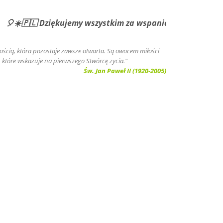
🇵🇱 Dziękujemy wszystkim za wspaniały i pełen uśmiechów r
złością, która pozostaje zawsze otwarta. Są owocem miłości
, które wskazuje na pierwszego Stwórcę życia."
Św. Jan Paweł II (1920-2005)